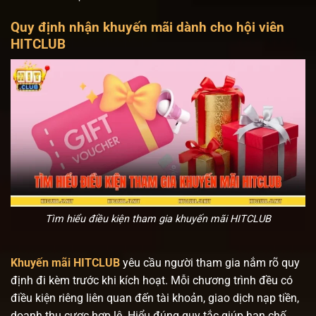
Quy định nhận khuyến mãi dành cho hội viên
HITCLUB
Tìm hiểu điều kiện tham gia khuyến mãi HITCLUB
Khuyến mãi HITCLUB
yêu cầu người tham gia nắm rõ quy
định đi kèm trước khi kích hoạt. Mỗi chương trình đều có
điều kiện riêng liên quan đến tài khoản, giao dịch nạp tiền,
doanh thu cược hợp lệ. Hiểu đúng quy tắc giúp hạn chế