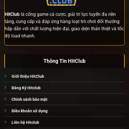
HitClub
là cổng game cá cược, giải trí tực tuyến đa nền
tảng, cung cấp và đáp ứng hàng loạt trò chơi đổi thưởng
hấp dẫn với chất lượng hiện đại, giao diện thân thiệt và tốc
độ load nhanh.
Thông Tin HitClub
Giới thiệu HitClub
Đăng Ký Hitclub
Chính sách bảo mật
Điều khoản sử dụng
Liên hệ Hitclub