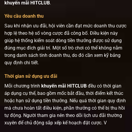
khuyến mãi HITCLUB
.
Yêu cầu doanh thu
Sau khi nhận ưu đãi, hội viên cần đạt mức doanh thu cược
hợp lệ theo hệ số vòng cược đã công bố. Điều kiện này
giúp hệ thống kiểm soát dòng tiền thưởng được sử dụng
đúng mục đích giải trí. Một số trò chơi có thể không nằm
trong danh sách tính doanh thu, do đó cần xem kỹ bảng
quy định chi tiết.
Thời gian sử dụng ưu đãi
Mỗi chương trình
khuyến mãi HITCLUB
đều có thời gian
áp dụng cụ thể, bao gồm mốc bắt đầu, thời điểm kết thúc
hoặc hạn sử dụng tiền thưởng. Nếu quá thời gian quy định
mà chưa hoàn tất điều kiện, phần thưởng có thể bị thu hồi
tự động. Người tham gia nên theo dõi lịch ưu đãi thường
xuyên để chủ động sắp xếp kế hoạch đặt cược. V