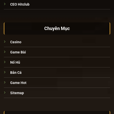
CEO Hitclub
Chuyên Mục
Casino
Game Bài
Nổ Hũ
Bắn Cá
Game Hot
Sitemap