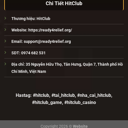
Chi Tiết HitClub
Thương hiệu:
HitClub
Website:
https://ready4relief.org/
Email:
support@ready4relief.org
SDT: 0974 682 531
Địa chỉ: 35 Nguyễn Hữu Thọ, Tân Hưng, Quận 7, Thành phố Hồ
Chí Minh, Việt Nam
Hastag: #hitclub, #tai_hitclub, #nha_cai_hitclub,
#hitclub_game, #hitclub_casino
Copyright 2026 ©
Website