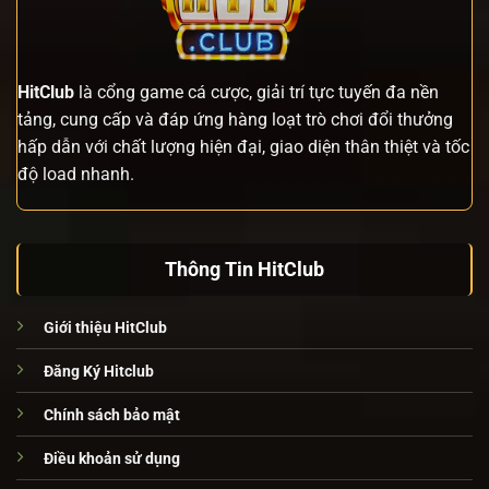
HitClub
là cổng game cá cược, giải trí tực tuyến đa nền
tảng, cung cấp và đáp ứng hàng loạt trò chơi đổi thưởng
hấp dẫn với chất lượng hiện đại, giao diện thân thiệt và tốc
độ load nhanh.
Thông Tin HitClub
Giới thiệu HitClub
Đăng Ký Hitclub
Chính sách bảo mật
Điều khoản sử dụng