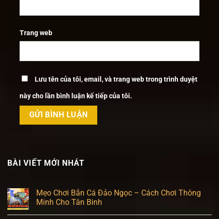
Trang web
Lưu tên của tôi, email, và trang web trong trình duyệt
này cho lần bình luận kế tiếp của tôi.
BÀI VIẾT MỚI NHÁT
Mẹo Chơi Bắn Cá Đảo Ngọc – Cách Chơi Thông
Minh Cho Tân Binh