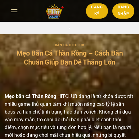
Chuyển
ĐĂNG
ĐĂNG
đến
KÝ
NHẬP
nội
dung
-
BẮN CÁ HITCLUB
Mẹo Bắn Cá Thần Rồng – Cách Bắn
Chuẩn Giúp Bạn Dễ Thắng Lớn
Mẹo bắn cá Thần Rồng
HITCLUB đang là từ khóa được rất
nhiều game thủ quan tâm khi muốn nâng cao tỷ lệ săn
boss và hạn chế tình trạng hao đạn vô ích. Không chỉ dựa
vào may mắn, trò chơi đòi hỏi bạn phải biết canh thời
điểm, chọn mục tiêu và tung đòn hợp lý. Nếu bạn là người
mới hoặc đang chơi mãi chưa hiệu quả, những bí quyết