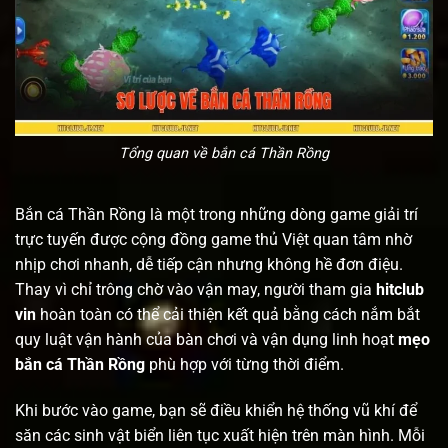
Tổng quan về bắn cá Thần Rồng
Bắn cá Thần Rồng là một trong những dòng game giải trí
trực tuyến được cộng đồng game thủ Việt quan tâm nhờ
nhịp chơi nhanh, dễ tiếp cận nhưng không hề đơn điệu.
Thay vì chỉ trông chờ vào vận may, người tham gia
hitclub
vin
hoàn toàn có thể cải thiện kết quả bằng cách nắm bắt
quy luật vận hành của bàn chơi và vận dụng linh hoạt
mẹo
bắn cá Thần Rồng
phù hợp với từng thời điểm.
Khi bước vào game, bạn sẽ điều khiển hệ thống vũ khí để
săn các sinh vật biển liên tục xuất hiện trên màn hình. Mỗi