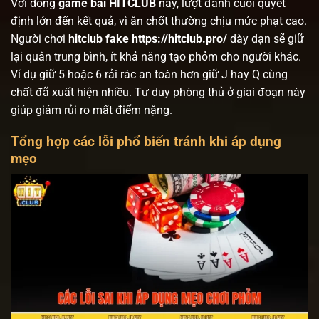
Với dòng
game bài HITCLUB
này, lượt đánh cuối quyết
định lớn đến kết quả, vì ăn chốt thường chịu mức phạt cao.
Người chơi
hitclub fake https://hitclub.pro/
dày dạn sẽ giữ
lại quân trung bình, ít khả năng tạo phỏm cho người khác.
Ví dụ giữ 5 hoặc 6 rải rác an toàn hơn giữ J hay Q cùng
chất đã xuất hiện nhiều. Tư duy phòng thủ ở giai đoạn này
giúp giảm rủi ro mất điểm nặng.
Tổng hợp các lỗi phổ biến tránh khi áp dụng
mẹo