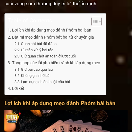
cuối vòng sớm thường duy trì lợi thế ổn định.
Table of Contents
Lợi ích khi áp dụng mẹo đánh Phỏm bài bản
Bật mí mẹo đánh Phỏm bất bại từ chuyên gia
Quan sát bài đã đánh
Ưu tiên xử lý bài rác
Giữ quân chốt an toàn ở lượt cuối
Tổng hợp các lỗi phổ biến tránh khi áp dụng mẹo
Giữ bài cao quá lâu
Không ghi nhớ bài
Lạm dụng chiến thuật câu bài
Lời kết
Lợi ích khi áp dụng mẹo đánh Phỏm bài bản