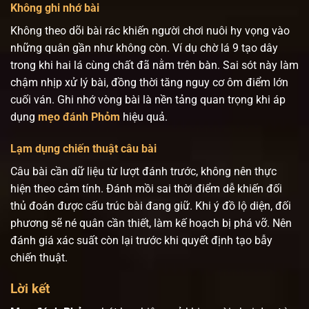
Không ghi nhớ bài
Không theo dõi bài rác khiến người chơi nuôi hy vọng vào
những quân gần như không còn. Ví dụ chờ lá 9 tạo dây
trong khi hai lá cùng chất đã nằm trên bàn. Sai sót này làm
chậm nhịp xử lý bài, đồng thời tăng nguy cơ ôm điểm lớn
cuối ván. Ghi nhớ vòng bài là nền tảng quan trọng khi áp
dụng
mẹo đánh Phỏm
hiệu quả.
Lạm dụng chiến thuật câu bài
Câu bài cần dữ liệu từ lượt đánh trước, không nên thực
hiện theo cảm tính. Đánh mồi sai thời điểm dễ khiến đối
thủ đoán được cấu trúc bài đang giữ. Khi ý đồ lộ diện, đối
phương sẽ né quân cần thiết, làm kế hoạch bị phá vỡ. Nên
đánh giá xác suất còn lại trước khi quyết định tạo bẫy
chiến thuật.
Lời kết