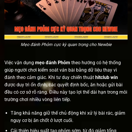
Mẹo đánh Phỏm cực kỳ quan trọng cho Newbie
Việc vận dụng
mẹo đánh Phỏm
theo hướng có hệ thống
giúp người chơi kiểm soát ván bài bằng dữ liệu thay vì
đánh theo cảm giác. Khi tư duy chiến thuật
hitclub win
được duy trì ổn định, các quyết định bốc, ăn hoặc gửi bài
đều có cơ sở rõ ràng. Điều này tạo lợi thế dài hạn trong môi
trường chơi nhiều vòng liên tiếp.
Tăng khả năng giữ thế chủ động khi xử lý bài rác, giảm
nguy cơ bị ăn chốt ở lượt cuối.
Cải thiện hiệu suất tạo phỏm sớm, từ đó giảm tổng