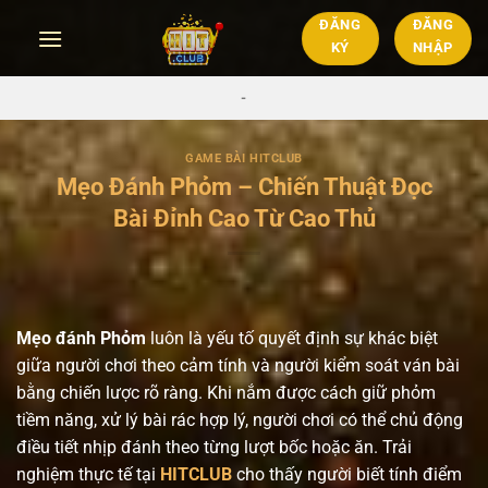
Chuyển
ĐĂNG
ĐĂNG
đến
KÝ
NHẬP
nội
dung
-
GAME BÀI HITCLUB
Mẹo Đánh Phỏm – Chiến Thuật Đọc
Bài Đỉnh Cao Từ Cao Thủ
Mẹo đánh Phỏm
luôn là yếu tố quyết định sự khác biệt
giữa người chơi theo cảm tính và người kiểm soát ván bài
bằng chiến lược rõ ràng. Khi nắm được cách giữ phỏm
tiềm năng, xử lý bài rác hợp lý, người chơi có thể chủ động
điều tiết nhịp đánh theo từng lượt bốc hoặc ăn. Trải
nghiệm thực tế tại
HITCLUB
cho thấy người biết tính điểm